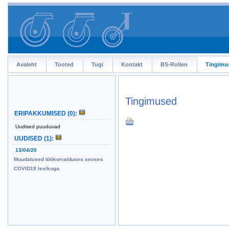
Avaleht
Tooted
Tugi
Kontakt
BS-Rollen
Tingimu
Tingimused
ERIPAKKUMISED
(0)
:
Uudised puuduvad
UUDISED
(1)
:
13/04/20
Muudatused töökorralduses seoses
COVID19 levikuga