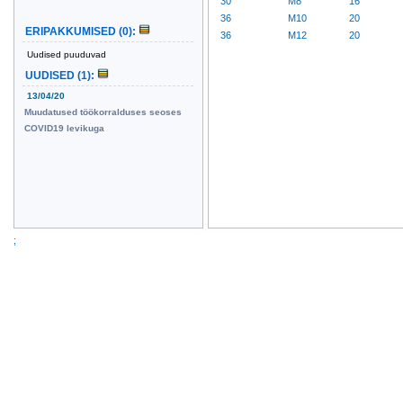
30
M8
16
36
M10
20
ERIPAKKUMISED
(0)
:
36
M12
20
Uudised puuduvad
UUDISED
(1)
:
13/04/20
Muudatused töökorralduses seoses
COVID19 levikuga
;