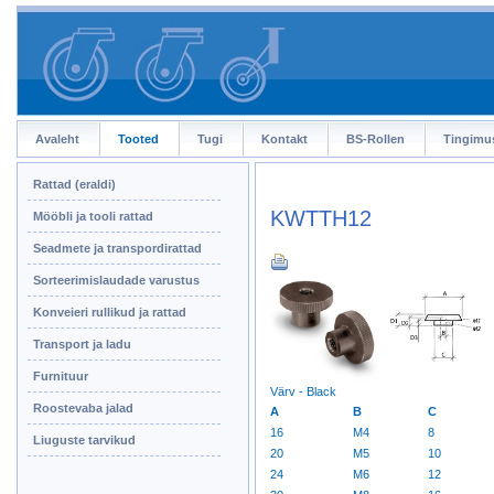
Avaleht
Tooted
Tugi
Kontakt
BS-Rollen
Tingimu
Rattad (eraldi)
KWTTH12
Mööbli ja tooli rattad
Seadmete ja transpordirattad
Sorteerimislaudade varustus
Konveieri rullikud ja rattad
Transport ja ladu
Furnituur
Värv - Black
Roostevaba jalad
A
B
C
16
M4
8
Liuguste tarvikud
20
M5
10
24
M6
12